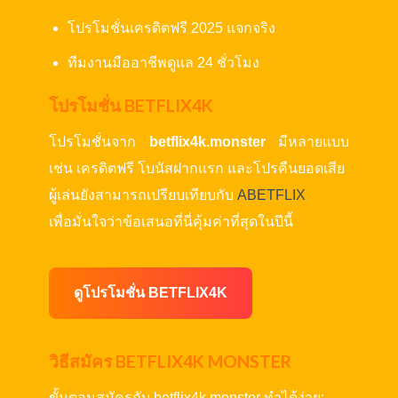
โปรโมชั่นเครดิตฟรี 2025 แจกจริง
ทีมงานมืออาชีพดูแล 24 ชั่วโมง
โปรโมชั่น BETFLIX4K
โปรโมชั่นจาก
betflix4k.monster
มีหลายแบบ
เช่น เครดิตฟรี โบนัสฝากแรก และโปรคืนยอดเสีย
ผู้เล่นยังสามารถเปรียบเทียบกับ
ABETFLIX
เพื่อมั่นใจว่าข้อเสนอที่นี่คุ้มค่าที่สุดในปีนี้
ดูโปรโมชั่น BETFLIX4K
วิธีสมัคร BETFLIX4K MONSTER
ขั้นตอนสมัครกับ betflix4k.monster ทำได้ง่าย: