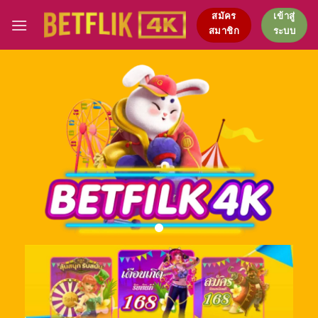
Skip
สมัคร
เข้าสู่
to
สมาชิก
ระบบ
content